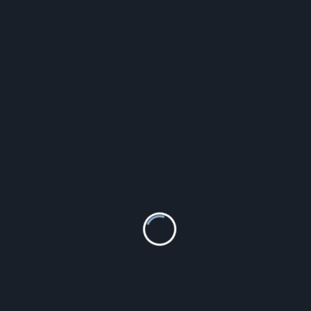
Bisset BSBF33RIYX03BX
329.00
zł
Szczegóły