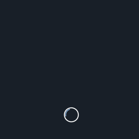
INNA BAGAŻ PODRĘCZNY 40X20X25 TORBA DO
SAMOLOTU RYANAIR TOR_GRANAT_POM_MAŁA
49.90
zł
Szczegóły