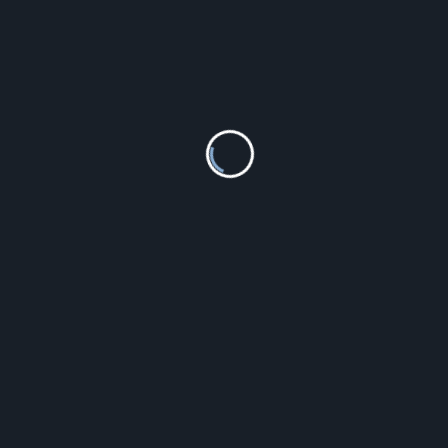
Czapka z daszkiem New Era 9FORTY MLB New York
Yankees Custom Rose – 80636012
106.00
zł
Szczegóły