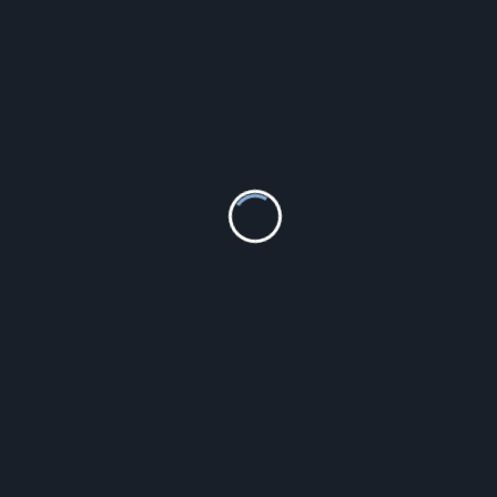
The North Face czapka Ski Tuke kolor fioletowy
119.99
zł