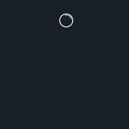
Bisset BSBF33RIYX03BX
329.00
zł
Szczegóły