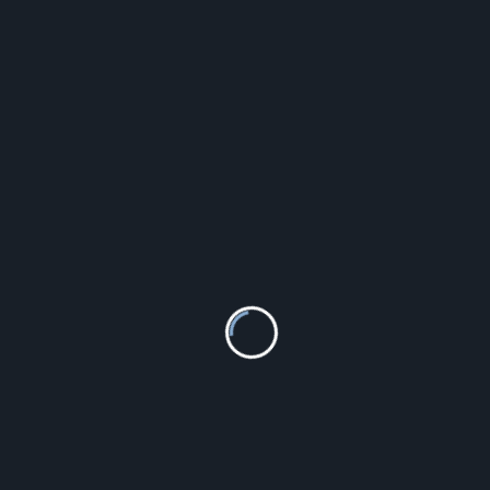
Valerio Pozłacane Łezki Krople Kwiatki Flowers Białe
Srebro 925 Z1585E_G
65.40
zł
Szczegóły