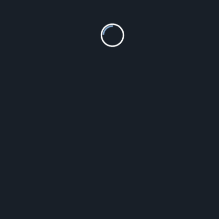
CMP Czapka w kolorze szarym
77.95
zł
Szczegóły