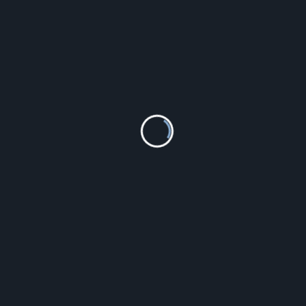
Steiner Optik Luneta Celownicza Ranger 4 1-4X24
8769900204 (Lstp/1-4X24Ranger4) Kr