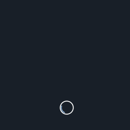
Legrand Przycisk żaluzjowy biały NILOE STEP -
(863143)
29.26
zł
Lorus LOR RM349HX9
599.00
zł
Abra Halmar Krzesło K202 Cappucino
143.10
zł
Michael Kors Jet Set MK5676
425.00
zł
Kids Euroswan Ke02 Jurassic World Jp00015
29.99
zł
Gino Rossi JEFFA 12177B2-3D1
149.00
zł
Red's Music MCN24 15.0m STUDIO NEUTRIK ,