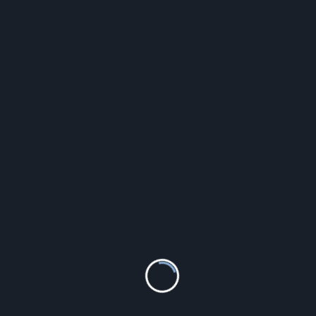
Answear Lab czapka wełniana damska kolor zielony z
grubej dzianiny wełniana
129.99
zł
Szczegóły