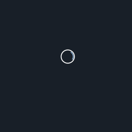
Visanto Naturalna witamina K2-MK7 200mcg 60 kaps