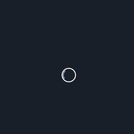
Szczegóły
Valerio Pozłacany Komplet Białe Srebro 925 Z0785Z_Gw