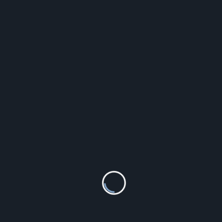
Glycine Combat SUB 42 GL0185
4 450.00
zł
Vostok Europe Space Race 6S21-325A665
1 422.00
zł
Kenneth Cole AUTOMATIC KCWGL2233105
1 190.00
zł
GARMIN Fenix 7X Solar Czarny (100254101)
3 542.94
zł
Nike Buty - Renew Run 2 Cu3505 004
Black/Blackened Blue
369.99
zł
Okulary słoneczne Oakley Sutro Matte Black
w/ Prizm Road Jade
824.50
zł