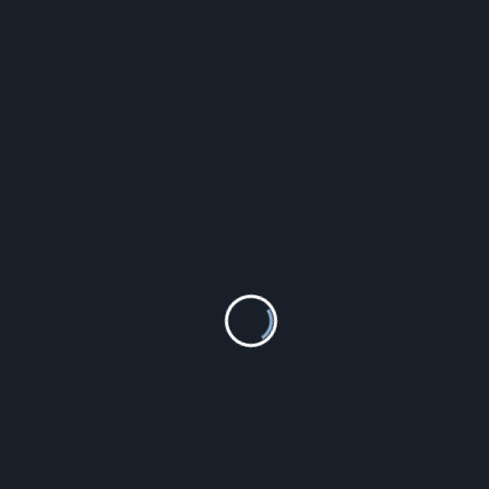
, nagle skoki cisnienia
, jaki szampon dla starszych dzieci
, wodnik mężczyzna
, lewatywa w ciąży na zaparcia
, kawa na ketozie
, źródła witaminy b2
yyyyy
PODOBNE PRODUKTY