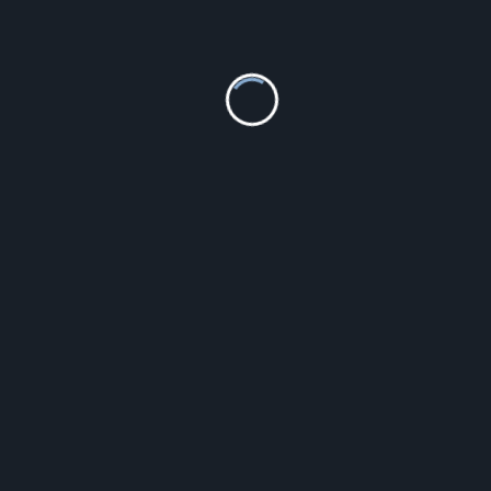
Drukarka UTAX Toner magenta CLP3626 4462610014,
10.000 S.
484.37
zł
Szczegóły