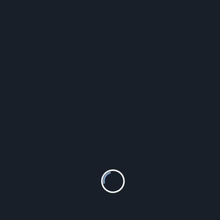
Lotus Style LS1240-4/1
118.00
zł
Szczegóły