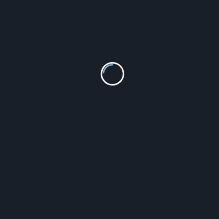
Falana Kolczyki srebrne Wiszące piórka k3244 – 2,7g.
63.80
zł
Szczegóły