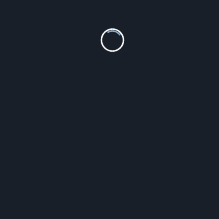
Roamer 979809 41 55 09
694.62
zł
Szczegóły