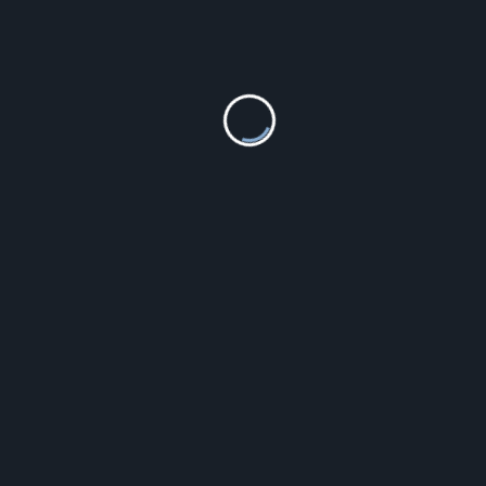
Ankabizuteria.Pl Obrazek Srebrny Aniołek W Sercu
Kolorowy 13*13 Cm
180.00
zł
Szczegóły