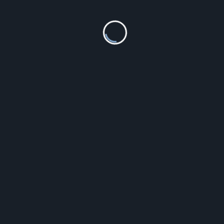
Viceroy Paciorek Damski VMB0056-17 Fioletowy 1 cm
85.00
zł
Szczegóły