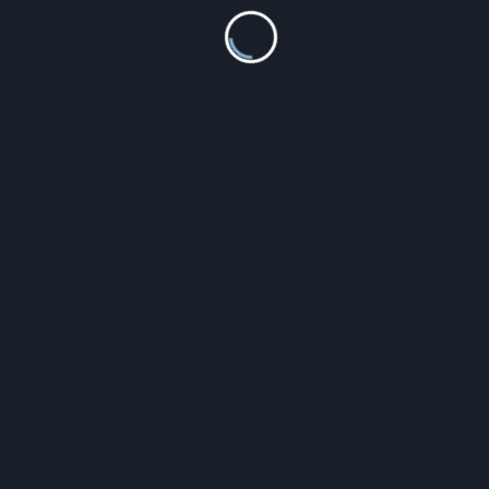
Orient Automatic Diver RA-AA0D02R1HB
1 690.00
zł
Szczegóły