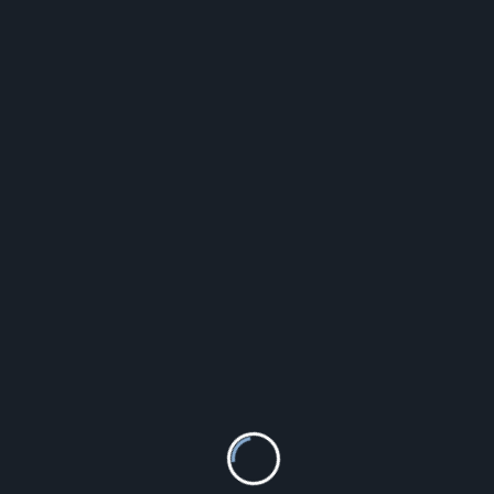
SWISS ALPINE MILITARY SAM7082.9837
819.00
zł
Szczegóły