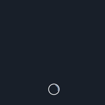
PANDORA CHARMS MOMENTS 792254C01
169.44
zł
Szczegóły