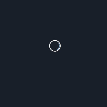
JUST CAVALLI RAMKI DO OKULARÓW DAMSKI JC0642-
001-53 (Ø 53 MM)