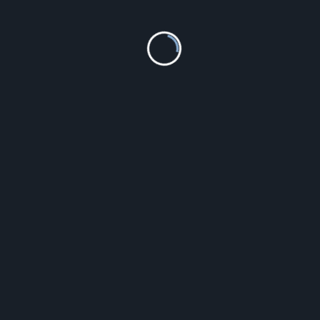
PODOBNE PRODUKTY
Resibo Game Changer Naturalny Krem z Retinolem
30ml