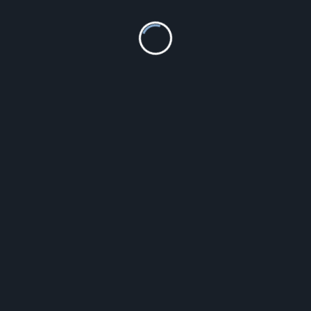
Hi, I’m
szarota
All My Articles
<span
PREVIOUS POST
Polski pediatra w UK – opieka medyczna na
class="nav-
najwyższym poziomie
NEXT POST
subtitle
Diamentowa precyzja w cięciu stali
screen-
nierdzewnej