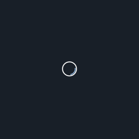
naleniem kwalifikacji i aktywnym uczestnictwem w
lei gwarantuje dostęp do najnowszych osiągnięć
diatrzy w UK pozostają liderami w dziedzinie opieki
czeństwo, profesjonalizm oraz indywidualne podejście
związanie dla rodzin poszukujących kompleksowej,
 dla swoich pociech.
Hi, I’m
szarota
All My Articles