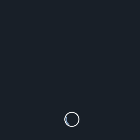
Tangerine Dream - Stratosfear (Winyl)
61.99
zł
LG Electronics HU710PW
11 490.00
zł
Braccialini Deco Woda Perfumowana 100Ml
125.00
zł
Härkila - Skarpety Ekspedycyjne Czerń
Medium (39-42)
150.30
zł
CALCIUM + WITAMINA C FORTE BIOTTER
Tabletki musujące na niedobór wapnia
20tabl.
2.95
zł
Valerio Rodowany Srebrny Wiszący Charms
Do Pandora Hantel Ciężarek Live Fit Cyrkonie